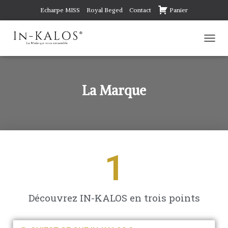
Echarpe MISS
Royal Beged
Contact
Panier
D
É
P
L
I
La Marque
E
R
L
A
N
A
1
V
I
G
A
T
Découvrez IN-KALOS en trois points
I
O
N