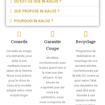
QU'EST-CE QUE IN-KALOS ?
QUE PROPOSE IN-KALOS ?
POURQUOI IN-KALOS ?
Conseils
Garantie
Recyclage
Coupe
Conseils en image,
Programme de
à la demande, pour
réutilisation et
Modèles
aider à une
recyclage de vos
confectionnés avec
meilleure mise en
anciens articles
le plus grand soin à
valeur de la femme.
confectionnés par
la main par des
Nous vous aidons
IN-KALOS contre un
artisans. Si les
pour le choix du
avoir selon l'état.
tenues ne
tissu et le modèle
Une deuxième vie
s'ajustent pas sur
adapté selon votre
peut être ainsi
vous à la
morphologie.
donnée à ces
perfection, nous
tenues ou elles
nous occupons de