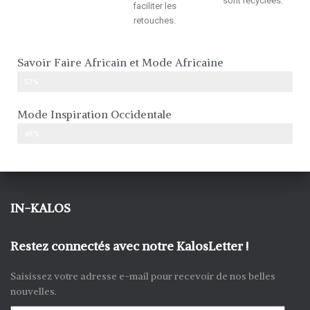
sont recyclées.
faciliter les
retouches.
Savoir Faire Africain et Mode Africaine
52%
Mode Inspiration Occidentale
48%
IN-KALOS
Restez connectés avec notre KalosLetter !
Saisissez votre adresse e-mail pour recevoir de nos belles
nouvelles.