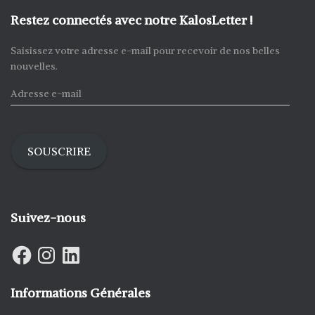
Restez connectés avec notre KalosLetter !
Saisissez votre adresse e-mail pour recevoir de nos belles
nouvelles.
A
d
r
e
s
SOUSCRIRE
s
e
e
-
Suivez-nous
m
a
F
I
L
i
A
N
I
C
S
N
l
E
T
K
B
A
E
Informations Générales
O
G
D
O
R
I