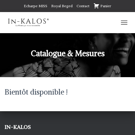
Echarpe MISS
Royal Beged
Contact
Panier
D
É
P
L
I
Catalogue & Mesures
E
R
L
A
N
A
Bientôt disponible !
V
I
G
A
T
I
O
IN-KALOS
N