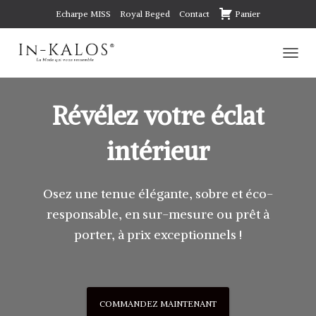
Echarpe MISS
Royal Beged
Contact
Panier
D
É
P
L
Révélez votre éclat
I
E
intérieur
R
L
A
N
Osez une tenue élégante, sobre et éco-
A
V
responsable, en sur-mesure ou prêt à
I
porter, à prix exceptionnels !
G
A
T
I
O
COMMANDEZ MAINTENANT
N